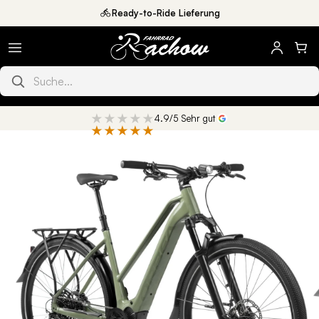
Direkt
Ready-to-Ride Lieferung
zum
Inhalt
Produkte suchen
★★★★★
4.9/5 Sehr gut
★★★★★
oduktinformationen
ringen