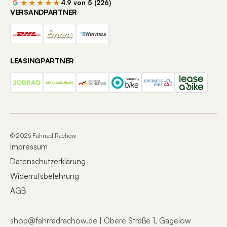
★★★★★
4.9 von 5 (226)
VERSANDPARTNER
ANTRIEB & SCHALTUNG
Schaltung
Shimano Acera M3020
LEASINGPARTNER
Schalthebel
Shimano SL-M315
Antriebsträger
Kette
Kassette
Shimano CS-HG400 11-40t 8-
© 2026 Fahrrad Rachow
Speed
Impressum
Datenschutzerklärung
Kette
KMC X8
Widerrufsbelehrung
AGB
BREMSEN
shop@fahrradrachow.de | Obere Straße 1, Gägelow
Bremse
Shimano MT200 Hydraulic Disc