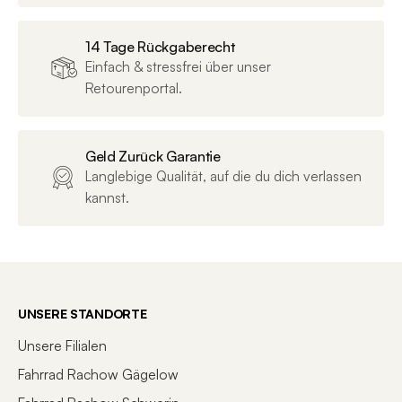
Verfügbare
M, S, L
Größen
14 Tage Rückgaberecht
Einfach & stressfrei über unser
Verfügbare
Retourenportal.
Urban Green (Gloss-Matt)
Farben
Bezeichnung
Shimano · 29″
Geld Zurück Garantie
Langlebige Qualität, auf die du dich verlassen
Farbe
Urban Green (Gloss-Matt)
kannst.
Rahmen-
grün
Hauptfarbe
E-BIKE SYSTEM
UNSERE STANDORTE
Unsere Filialen
Motor
Shimano EP600
Fahrrad Rachow Gägelow
Motor Marke
Shimano