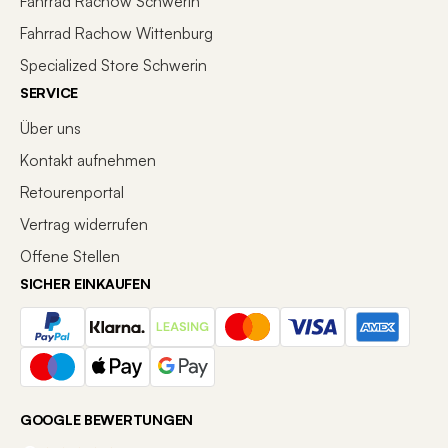
Fahrrad Rachow Schwerin
Fahrrad Rachow Wittenburg
Motor Typ
bis 25 km/h
Specialized Store Schwerin
Motorposition
Mittelmotor
SERVICE
Über uns
Akku
Orbea Internal 540Wh (Optional
Kontakt aufnehmen
252 Wh Range Extender)
Retourenportal
Akku Typ
Lithium-Ionen (Li-Ion)
Vertrag widerrufen
Offene Stellen
Akku Spannung
36V
V
SICHER EINKAUFEN
Akku Montage
Intube
Display
Shimano EN500
GOOGLE BEWERTUNGEN
Ladegerät
Orbea 2.Generation eBike Smart
charger 42V/2-4A