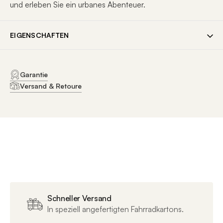
und erleben Sie ein urbanes Abenteuer.
EIGENSCHAFTEN
ALLGEMEINE DATEN
Garantie
Versand & Retoure
SKU
R36518VA
EAN
M / Urban Green (Gloss-Matt)
8434446496509
S / Urban Green (Gloss-Matt)
8434446496240
L / Urban Green (Gloss-Matt)
8434446496530
Marke
Orbea
Schneller Versand
In speziell angefertigten Fahrradkartons.
Artikelnummer
526668