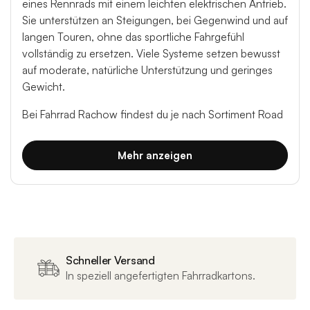
eines Rennrads mit einem leichten elektrischen Antrieb.
Sie unterstützen an Steigungen, bei Gegenwind und auf
langen Touren, ohne das sportliche Fahrgefühl
vollständig zu ersetzen. Viele Systeme setzen bewusst
auf moderate, natürliche Unterstützung und geringes
Gewicht.
Bei Fahrrad Rachow findest du je nach Sortiment Road
E-Bikes für Training, lange Touren und anspruchsvolle
Höhenprofile.
Mehr anzeigen
Für wen eignet sich ein E-Rennrad?
Ein E-Rennrad ist interessant, wenn du weiterhin aktiv
und sportlich fahren möchtest, aber Unterstützung an
Anstiegen oder auf langen Distanzen wünschst. Es kann
Schneller Versand
Leistungsunterschiede in einer Gruppe ausgleichen
In speziell angefertigten Fahrradkartons.
oder den Wiedereinstieg nach längerer Pause
erleichtern.