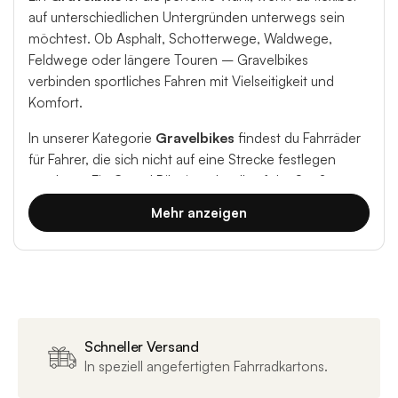
auf unterschiedlichen Untergründen unterwegs sein
möchtest. Ob Asphalt, Schotterwege, Waldwege,
Feldwege oder längere Touren – Gravelbikes
verbinden sportliches Fahren mit Vielseitigkeit und
Komfort.
In unserer Kategorie
Gravelbikes
findest du Fahrräder
für Fahrer, die sich nicht auf eine Strecke festlegen
möchten. Ein Gravel Bike ist schnell auf der Straße,
stabil auf unbefestigten Wegen und ideal für alle, die
Mehr anzeigen
Alltag, Training, Tour und Abenteuer miteinander
verbinden wollen.
Was macht ein Gravelbike besonders?
Gravelbikes ähneln auf den ersten Blick Rennrädern,
Schneller Versand
sind aber deutlich vielseitiger ausgelegt. Sie bieten
In speziell angefertigten Fahrradkartons.
meist breitere Reifen, eine komfortablere Geometrie,
mehr Kontrolle auf losem Untergrund und oft