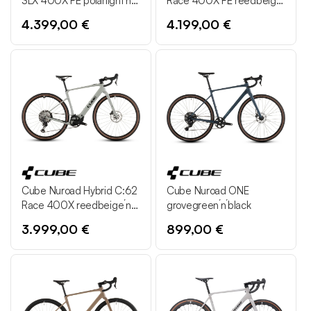
SLX 400X FE polarlight´n
Race 400X FE reedbeige
´prism
´n´black
4.399,00 €
4.199,00 €
Cube Nuroad Hybrid C:62
Cube Nuroad ONE
Race 400X reedbeige´n
grovegreen´n´black
´black
3.999,00 €
899,00 €