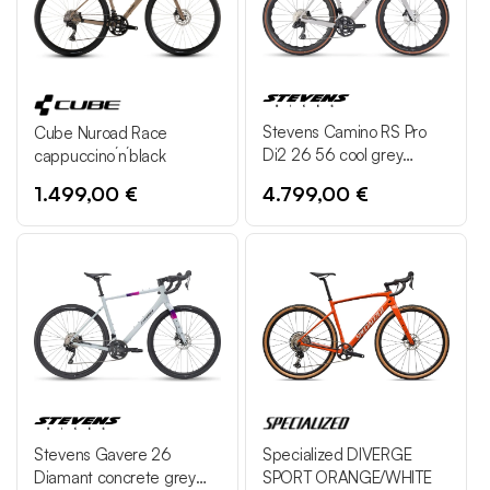
Stevens Camino RS Pro
Cube Nuroad Race
Di2 26 56 cool grey
cappuccino´n´black
Carbon SL Fiber
1.499,00 €
4.799,00 €
Stevens Gavere 26
Specialized DIVERGE
Diamant concrete grey
SPORT ORANGE/WHITE