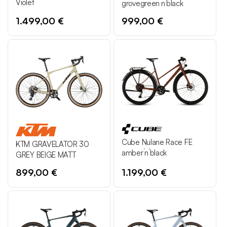
Violet
grovegreen´n´black
1.499,00 €
999,00 €
Cube Nulane Race FE
KTM GRAVELATOR 30
amber´n´black
GREY BEIGE MATT
899,00 €
1.199,00 €