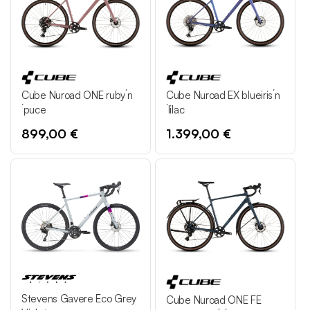
o
r
i
e
Cube Nuroad ONE ruby´n
Cube Nuroad EX blueiris´n
´puce
´lilac
:
899,00 €
1.399,00 €
Stevens Gavere Eco Grey
Cube Nuroad ONE FE