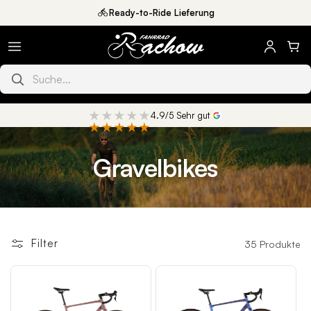
Direkt
Ready-to-Ride Lieferung
zum
Inhalt
Produkte suchen
★★★★★
4.9/5 Sehr gut
★★★★★
K
Gravelbikes
a
t
Filter
35 Produkte
e
g