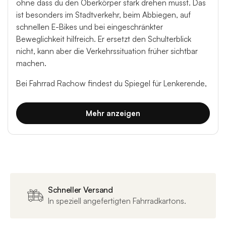
ohne dass du den Oberkörper stark drehen musst. Das
ist besonders im Stadtverkehr, beim Abbiegen, auf
schnellen E-Bikes und bei eingeschränkter
Beweglichkeit hilfreich. Er ersetzt den Schulterblick
nicht, kann aber die Verkehrssituation früher sichtbar
machen.
Bei Fahrrad Rachow findest du Spiegel für Lenkerende,
Lenkerklemmung und verschiedene Fahrradtypen.
Mehr anzeigen
Welcher Fahrradspiegel passt zu dir?
Für City- und Trekkingräder sind größere Spiegelflächen
mit weitem Sichtfeld beliebt. Sportliche Fahrräder
benötigen kompaktere Lösungen, die Lenkerposition
und Griffmöglichkeiten nicht stören. Bei E-Bikes ist ein
Schneller Versand
stabiler, vibrationsarmer Spiegel besonders wichtig.
In speziell angefertigten Fahrradkartons.
Entscheide, ob du links, rechts oder auf beiden Seiten
einen Spiegel benötigst. In Deutschland wird meist links