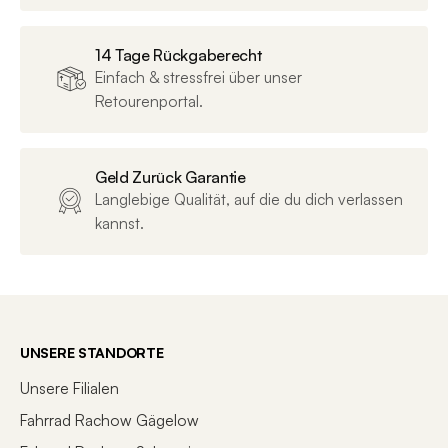
Verkaufseinheit
12
14 Tage Rückgaberecht
Einfach & stressfrei über unser
Retourenportal.
GEWICHT & ABMESSUNGEN
Nettogewicht g
114
Geld Zurück Garantie
Langlebige Qualität, auf die du dich verlassen
kannst.
ZUBEHÖR & AUSSTATTUNG
Schließmechanismus
Zahlenkombination
UNSERE STANDORTE
Unsere Filialen
Fahrrad Rachow Gägelow