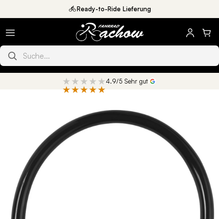
Direkt
Ready-to-Ride Lieferung
zum
Inhalt
Produkte suchen
★★★★★
4.9/5 Sehr gut
★★★★★
oduktinformationen
ringen