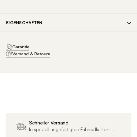
EIGENSCHAFTEN
ALLGEMEINE DATEN
Garantie
Versand & Retoure
SKU
23508
EAN
4003318407871
Marke
Abus
Artikelnummer
23508
Verfügbare
black
Farben
Schneller Versand
In speziell angefertigten Fahrradkartons.
Farbe
black