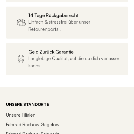
Farben
14 Tage Rückgaberecht
Farbe
black´n´grey
Einfach & stressfrei über unser
Retourenportal.
GEWICHT & ABMESSUNGEN
Nettogewicht g
830
Geld Zurück Garantie
Langlebige Qualität, auf die du dich verlassen
kannst.
RAHMEN & GABEL
Material
Stahl, Kunststoff
UNSERE STANDORTE
Unsere Filialen
Fahrrad Rachow Gägelow