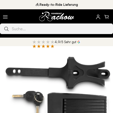
Direkt
Ready-to-Ride Lieferung
zum
Inhalt
Produkte suchen
★★★★★
4.9/5 Sehr gut
★★★★★
oduktinformationen
ringen