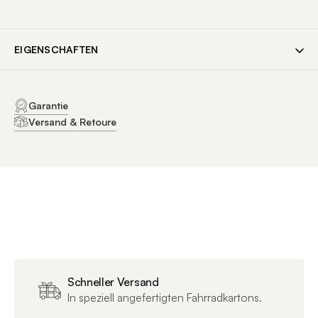
EIGENSCHAFTEN
ALLGEMEINE DATEN
Garantie
Versand & Retoure
SKU
25334
EAN
4250589486016
Marke
RFR Cube
Artikelnummer
25334
Verfügbare
7 x 700 mm
Größen
Schneller Versand
In speziell angefertigten Fahrradkartons.
Verfügbare
black´n´grey