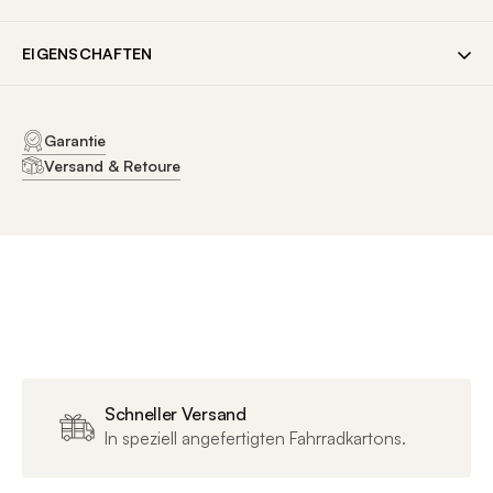
EIGENSCHAFTEN
ALLGEMEINE DATEN
Garantie
Versand & Retoure
SKU
21365
EAN
4003318486470
Marke
Abus
Artikelnummer
21365
GEWICHT & ABMESSUNGEN
Schneller Versand
In speziell angefertigten Fahrradkartons.
Nettogewicht g
100