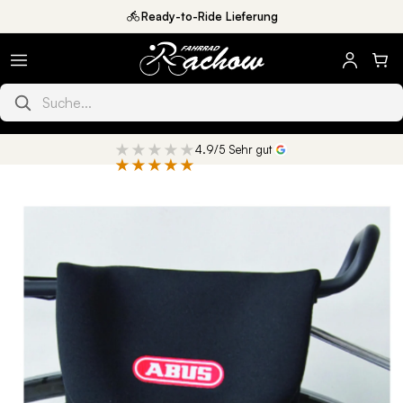
Direkt
Ready-to-Ride Lieferung
zum
Inhalt
Produkte suchen
★★★★★
4.9/5 Sehr gut
★★★★★
oduktinformationen
ringen